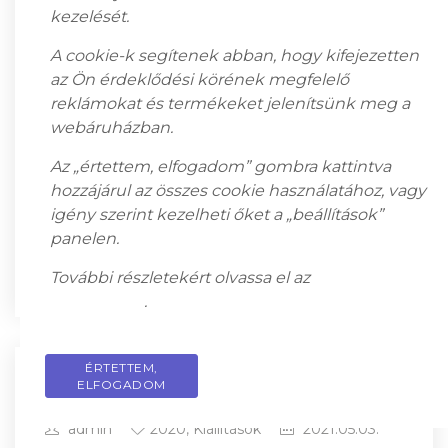
embernek csak akkor van joga önmagáról
kezelését.
beszélni, ha evvel mulattatni képes.”
A cookie-k segítenek abban, hogy kifejezetten
FENYŐ GYÖRGY Az 1938-as Frankel
az Ön érdeklődési körének megfelelő
Szalonban megrendezett önálló kiállítása
reklámokat és termékeket jelenítsünk meg a
óta, Fenyő György munkái, most először a
webáruházban.
Bodó Galéria és Aukciósházban kerülnek a
nagyközönség elé.A galériában a
Az „értettem, elfogadom” gombra kattintva
közönség számára eddig még soha nem
hozzájárul az összes cookie használatához, vagy
látott, több mint 60 remekmű kerül
igény szerint kezelheti őket a „beállítások”
bemutatásra. A […]
panelen.
READ MORE
További részletekért olvassa el az
adatkezelési
tájékoztatót
.
ÉRTETTEM,
PRIVACY POLICY
ELFOGADOM
Art and Antique
admin
2020
,
Kiállítások
2021.05.03.