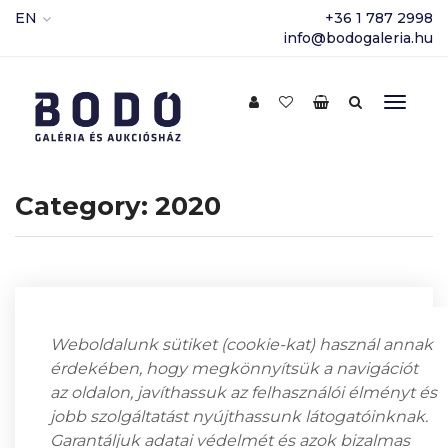
EN
+36 1 787 2998
info@bodogaleria.hu
Category:
2020
Fenyő György Elfeledett
Weboldalunk sütiket (cookie-kat) használ annak
Művészete
érdekében, hogy megkönnyítsük a navigációt
az oldalon, javíthassuk az felhasználói élményt és
admin
2020
,
Kiállítások
2021.05.03.
jobb szolgáltatást nyújthassunk látogatóinknak.
„Nem szeretem a fontoskodást: az
Garantáljuk adatai védelmét és azok bizalmas