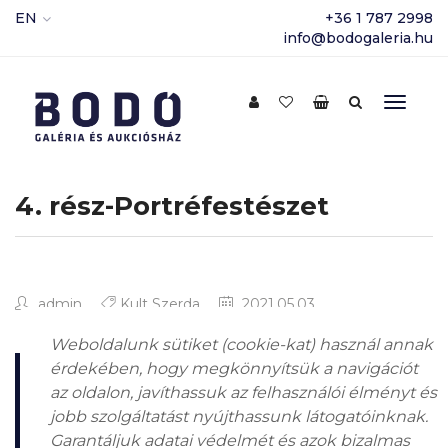
EN
+36 1 787 2998
info@bodogaleria.hu
4. rész-Portréfestészet
admin
Kult Szerda
2021.05.03.
Weboldalunk sütiket (cookie-kat) használ annak
érdekében, hogy megkönnyítsük a navigációt
az oldalon, javíthassuk az felhasználói élményt és
“A portré egyedülálló alkalmat ad nekünk
jobb szolgáltatást nyújthassunk látogatóinknak.
nézőnek arra, hogy megismerhessük a múlt
Garantáljuk adatai védelmét és azok bizalmas
emberét. A portréművészetnek különböző