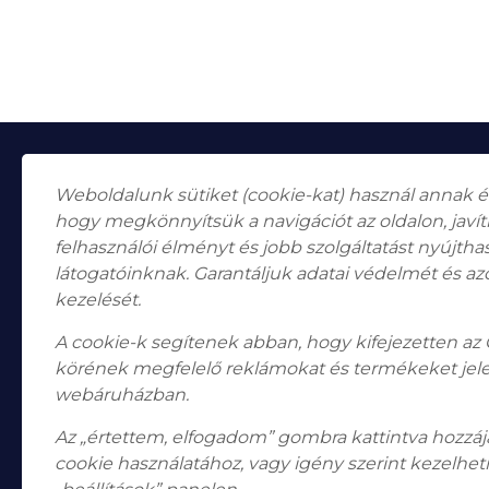
Weboldalunk sütiket (cookie-kat) használ annak 
hogy megkönnyítsük a navigációt az oldalon, javí
felhasználói élményt és jobb szolgáltatást nyújth
látogatóinknak. Garantáljuk adatai védelmét és az
Falk Miksa utca 24-26.
H-1055
kezelését.
Budapest
A cookie-k segítenek abban, hogy kifejezetten az
Nyitvatartás
Hétfő, Péntek: 10:00–18:00
körének megfelelő reklámokat és termékeket jel
Szombat: 10:00-13:00 Vasárnap: zárva
webáruházban.
Telefon: +36 1 787 2998
Email:
info@bodogaleria.hu
Az „értettem, elfogadom” gombra kattintva hozzájá
cookie használatához, vagy igény szerint kezelheti