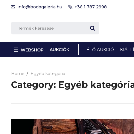
info@bodogaleria.hu
+36 1 787 2998
AUKCIÓK
ÉLŐ AUKCIÓ
KIÁLL
WEBSHOP
Home
Egyéb kategória
Category:
Egyéb kategóri