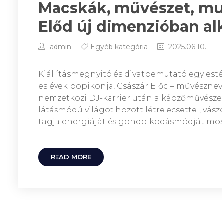
Macskák, művészet, muz
Előd új dimenzióban al
admin
Egyéb kategória
2025.06.10.
Kiállításmegnyitó és divatbemutató egy estén
es évek popikonja, Császár Előd – művésznev
nemzetközi DJ-karrier után a képzőművészet f
látásmódú világot hozott létre ecsettel, vás
tagja energiáját és gondolkodásmódját mos
READ MORE