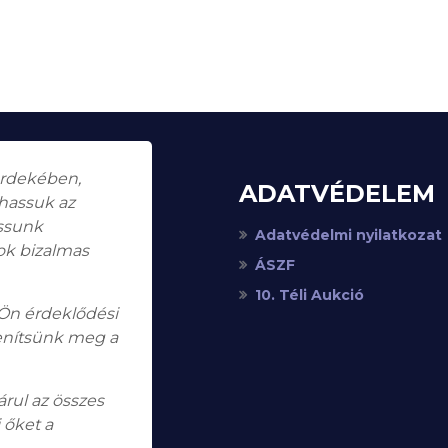
érdekében,
ADATVÉDELEM
thassuk az
assunk
Adatvédelmi nyilatkozat
ok bizalmas
ÁSZF
10. Téli Aukció
 Ön érdeklődési
enítsünk meg a
rul az összes
 őket a