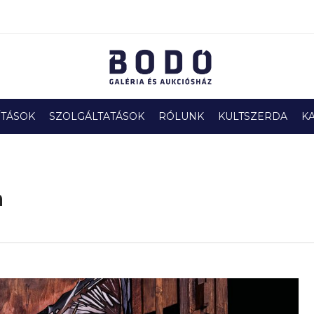
ÍTÁSOK
SZOLGÁLTATÁSOK
RÓLUNK
KULTSZERDA
K
a