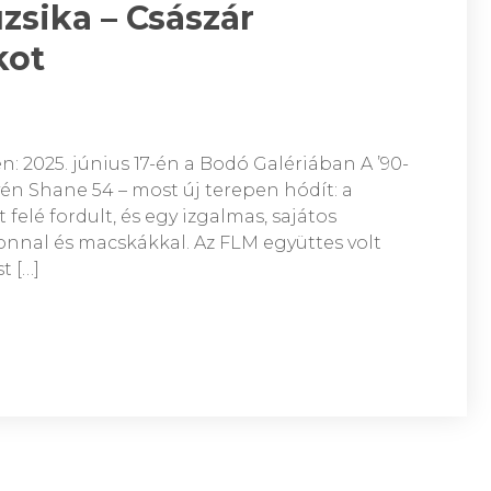
sika – Császár
kot
: 2025. június 17-én a Bodó Galériában A ’90-
én Shane 54 – most új terepen hódít: a
elé fordult, és egy izgalmas, sajátos
zonnal és macskákkal. Az FLM együttes volt
t […]