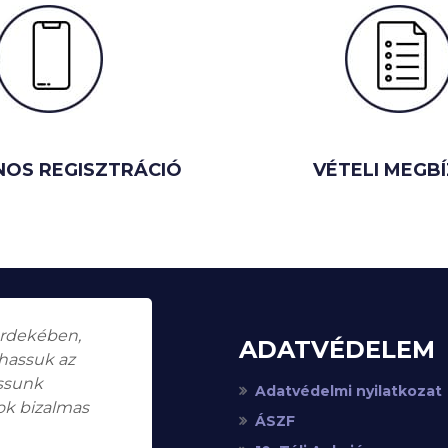
NOS REGISZTRÁCIÓ
VÉTELI MEGB
érdekében,
ADATVÉDELEM
thassuk az
assunk
Adatvédelmi nyilatkozat
ok bizalmas
ÁSZF