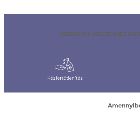
SZEMÉLYES MEGJELENÉS ESE
Kézfertőtlenítés
Amennyiben