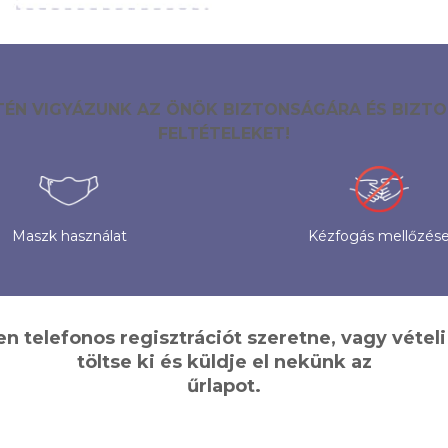
TÉN VIGYÁZUNK AZ ÖNÖK BIZTONSÁGÁRA ÉS BIZTO
FELTÉTELEKET!
Kézfogás mellőzés
Maszk használat
 telefonos regisztrációt szeretne, vagy vétel
töltse ki és küldje el nekünk az
űrlapot.