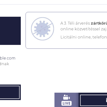
A 3. Téli árverés
zártkör
online közvetítéssel zaj
Licitálni online, telefo
ble.com
udnak