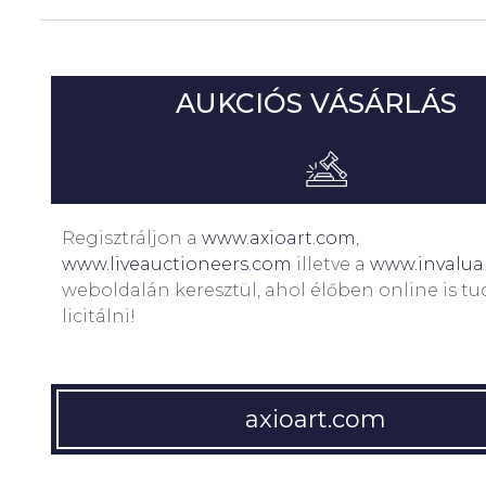
AUKCIÓS VÁSÁRLÁS
Regisztráljon a
www.axioart.com
,
www.liveauctioneers.com
illetve a
www.invalua
weboldalán keresztül, ahol élőben online is t
licitálni!
axioart.com