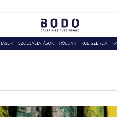
ÍTÁSOK
SZOLGÁLTATÁSOK
RÓLUNK
KULTSZERDA
K