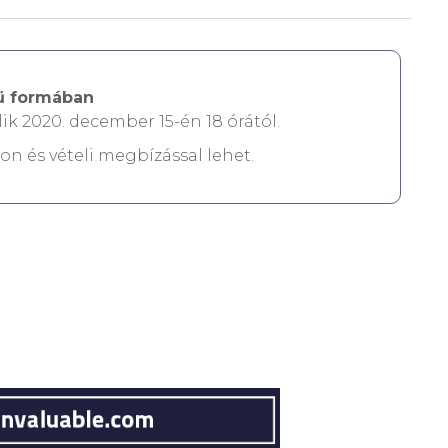
ű formában
lik 2020. december 15-én 18 órától.
non és vételi megbízással lehet.