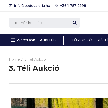
info@bodogaleria.hu
+36 1 787 2998
AUKCIÓK
ÉLŐ AUKCIÓ
KIÁLL
WEBSHOP
Home
3. Téli Aukció
3. Téli Aukció