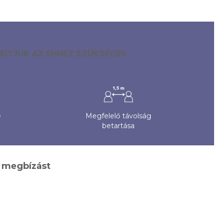
SÍTJUK AZ EHHEZ SZÜKSÉGES
e
Megfelelő távolság
betartása
i megbízást