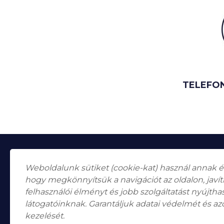
TELEFO
Weboldalunk sütiket (cookie-kat) használ annak 
hogy megkönnyítsük a navigációt az oldalon, javí
felhasználói élményt és jobb szolgáltatást nyújth
látogatóinknak. Garantáljuk adatai védelmét és az
Falk Miksa utca 24-26.
H-1055
kezelését.
Budapest