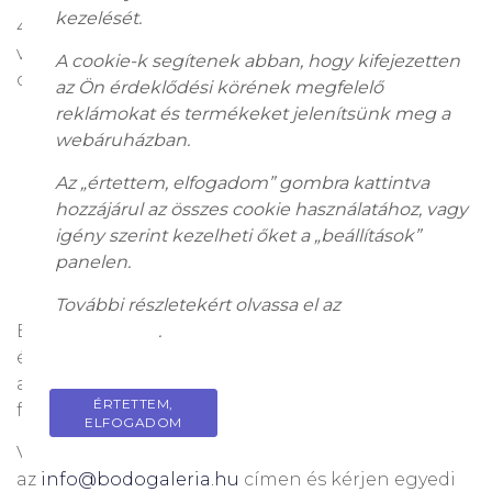
kezelését.
40-120 fős rendezvények teljes lebonyolítását
vállaljuk, melyhez mindent biztosítunk, amire
A cookie-k segítenek abban, hogy kifejezetten
csak szükség lehet:
az Ön érdeklődési körének megfelelő
reklámokat és termékeket jelenítsünk meg a
Technikai felszerelés: Rendelkezésre áll professzionális
webáruházban.
hangosítás, projektor és technikai személyzet.
Catering szolgáltatás: Az Ön igényeihez igazodva
Az „értettem, elfogadom” gombra kattintva
vállaljuk rendezvénye cateringét, személyzettel
együtt.
hozzájárul az összes cookie használatához, vagy
Kísérőprogramok: Tárlatvezetések, motivációs
igény szerint kezelheti őket a „beállítások”
beszélgetések, művészeti témájú programok,
panelen.
segítünk megvalósítani elképzeléseit, hogy az
esemény még színesebb legyen.
További részletekért olvassa el az
adatkezelési
Bízza ránk az eseménye megszervezését, és
tájékoztatót
.
élvezze a gondtalan rendezvényélményt. Minden
apró részletre figyelmet fordítunk, hogy vendégei
ÉRTETTEM,
PRIVACY POLICY
felejthetetlen élményekkel távozzanak!
ELFOGADOM
Vegye fel velünk a kapcsolatot
az
info@bodogaleria.hu
címen és kérjen egyedi