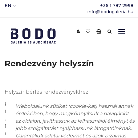
EN
+36 1 787 2998
info@bodogaleria.hu
Rendezvény helyszín
Helyszínbérlés rendezvényekhez
Különleges rendezvényhelyszínt keres? Galériánk
Weboldalunk sütiket (cookie-kat) használ annak
ideális választás konferenciákhoz,
érdekében, hogy megkönnyítsük a navigációt
állófogadásokhoz és PR rendezvényekhez.
az oldalon, javíthassuk az felhasználói élményt és
Modern és stílusos környezetben, lélegzetelállító
jobb szolgáltatást nyújthassunk látogatóinknak.
műtárgyak között 350 m²-en várjuk Önöket.
Garantáljuk adatai védelmét és azok bizalmas