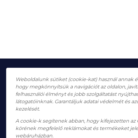
Weboldalunk sütiket (cookie-kat) használ annak 
hogy megkönnyítsük a navigációt az oldalon, javí
felhasználói élményt és jobb szolgáltatást nyújth
látogatóinknak. Garantáljuk adatai védelmét és az
Falk Miksa utca 24-26.
H-1055
kezelését.
Budapest
A cookie-k segítenek abban, hogy kifejezetten az
Nyitvatartás
Hétfő, Péntek: 10:00–18:00
körének megfelelő reklámokat és termékeket jel
Szombat: 10:00-13:00 Vasárnap: zárva
webáruházban.