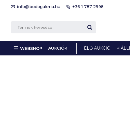
info@bodogaleria.hu
+36 1 787 2998
AUKCIÓK
ÉLŐ AUKCIÓ
KIÁLL
WEBSHOP