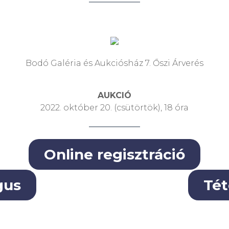
Bodó Galéria és Aukciósház 7. Őszi Árverés
AUKCIÓ
2022. október 20. (csütörtök), 18 óra
Online regisztráció
gus
Tét