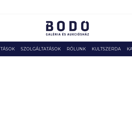
ÍTÁSOK
SZOLGÁLTATÁSOK
RÓLUNK
KULTSZERDA
K