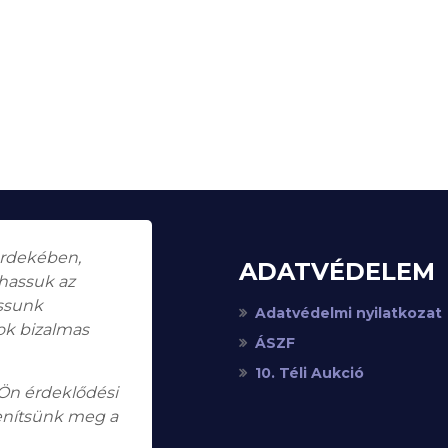
érdekében,
ADATVÉDELEM
thassuk az
assunk
Adatvédelmi nyilatkozat
ok bizalmas
ÁSZF
10. Téli Aukció
 Ön érdeklődési
enítsünk meg a