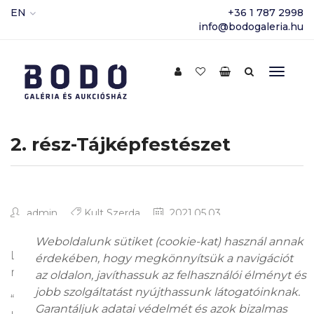
EN
+36 1 787 2998
info@bodogaleria.hu
2. rész-Tájképfestészet
admin
Kult Szerda
2021.05.03.
Weboldalunk sütiket (cookie-kat) használ annak
Legújabb kulturális sorozatunk második része
érdekében, hogy megkönnyítsük a navigációt
már megtekinthető Youtube csatornánkon!
az oldalon, javíthassuk az felhasználói élményt és
jobb szolgáltatást nyújthassunk látogatóinknak.
“Ha megvizsgáljuk a tájképek részleteit,
Garantáljuk adatai védelmét és azok bizalmas