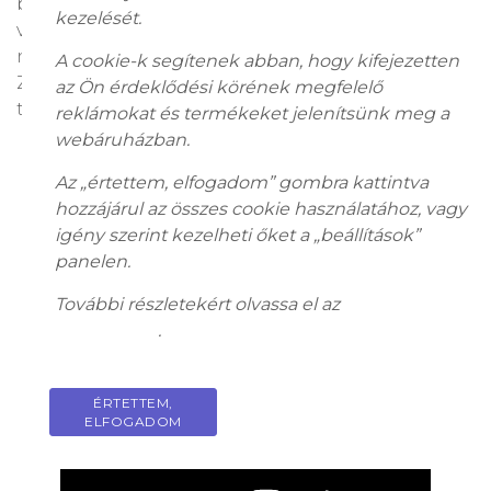
betekintést nyerhetünk abba, hogyan észlelték a
kezelését.
világot a művészek saját korukban.” -kövesék
nyomon galériánk művészettörténészét Nagy
A cookie-k segítenek abban, hogy kifejezetten
Zsófia Nórát, aki a mai részben a Tájképfestészet
az Ön érdeklődési körének megfelelő
történetébe vezeti be Önöket!
reklámokat és termékeket jelenítsünk meg a
webáruházban.
Az „értettem, elfogadom” gombra kattintva
hozzájárul az összes cookie használatához, vagy
igény szerint kezelheti őket a „beállítások”
panelen.
További részletekért olvassa el az
adatkezelési
tájékoztatót
.
ÉRTETTEM,
PRIVACY POLICY
ELFOGADOM