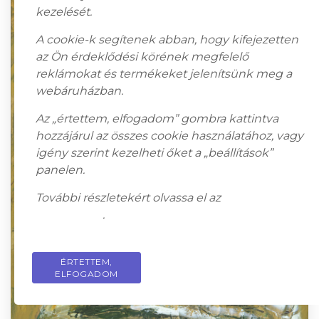
kezelését.
A cookie-k segítenek abban, hogy kifejezetten
az Ön érdeklődési körének megfelelő
reklámokat és termékeket jelenítsünk meg a
webáruházban.
Az „értettem, elfogadom” gombra kattintva
hozzájárul az összes cookie használatához, vagy
igény szerint kezelheti őket a „beállítások”
panelen.
További részletekért olvassa el az
adatkezelési
tájékoztatót
.
ÉRTETTEM,
PRIVACY POLICY
ELFOGADOM