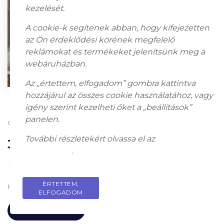
kezelését.
A cookie-k segítenek abban, hogy kifejezetten
az Ön érdeklődési körének megfelelő
reklámokat és termékeket jelenítsünk meg a
webáruházban.
Az „értettem, elfogadom” gombra kattintva
hozzájárul az összes cookie használatához, vagy
igény szerint kezelheti őket a „beállítások”
panelen.
olaj, vászon, 54 x 74 cm, Jelezve jobbra lent: Glatter Gy
További részletekért olvassa el az
adatkezelési
330 000
Ft
tájékoztatót
.
ÉRTETTEM,
PRIVACY POLICY
Készleten
ELFOGADOM
KOSÁRBA