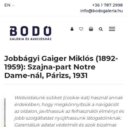
EN
+36 1 787 2998
info@bodogaleria.hu
Jobbágyi Gaiger Miklós (1892-
1959): Szajna-part Notre
Dame-nál, Párizs, 1931
Weboldalunk sütiket (cookie-kat) használ annak
érdekében, hogy megkönnyítsük a navigációt
az oldalon, javíthassuk az felhasználói élményt és
jobb szolgáltatást nyújthassunk látogatóinknak.
Garantáljuk adatai védelmét és azok bizalmas