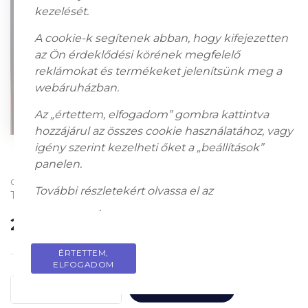
kezelését.
A cookie-k segítenek abban, hogy kifejezetten
az Ön érdeklődési körének megfelelő
reklámokat és termékeket jelenítsünk meg a
webáruházban.
Az „értettem, elfogadom” gombra kattintva
hozzájárul az összes cookie használatához, vagy
igény szerint kezelheti őket a „beállítások”
panelen.
olaj, vászon; 60 x 80 cm; Jelezve a hátoldalon: Gyarmathy
További részletekért olvassa el az
adatkezelési
Tihamér, 1984 Fényháttér, 60x80cm
tájékoztatót
.
2 400 000
Ft
ÉRTETTEM,
PRIVACY POLICY
ELFOGADOM
KOSÁRBA