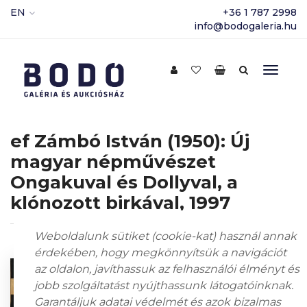
EN
+36 1 787 2998
info@bodogaleria.hu
ef Zámbó István (1950): Új
magyar népművészet
Ongakuval és Dollyval, a
klónozott birkával, 1997
Weboldalunk sütiket (cookie-kat) használ annak
érdekében, hogy megkönnyítsük a navigációt
az oldalon, javíthassuk az felhasználói élményt és
jobb szolgáltatást nyújthassunk látogatóinknak.
Garantáljuk adatai védelmét és azok bizalmas