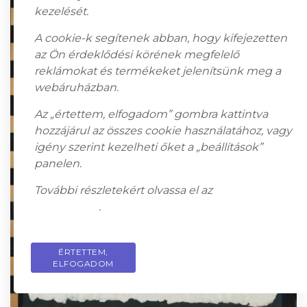
kezelését.
A cookie-k segítenek abban, hogy kifejezetten
az Ön érdeklődési körének megfelelő
reklámokat és termékeket jelenítsünk meg a
webáruházban.
Az „értettem, elfogadom” gombra kattintva
hozzájárul az összes cookie használatához, vagy
igény szerint kezelheti őket a „beállítások”
panelen.
További részletekért olvassa el az
adatkezelési
tájékoztatót
.
ÉRTETTEM,
PRIVACY POLICY
ELFOGADOM