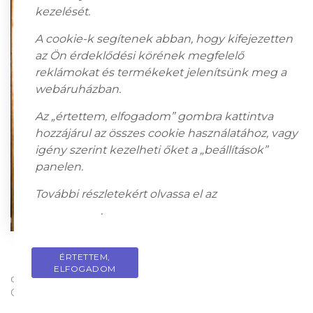
kezelését.
A cookie-k segítenek abban, hogy kifejezetten
az Ön érdeklődési körének megfelelő
reklámokat és termékeket jelenítsünk meg a
webáruházban.
Az „értettem, elfogadom” gombra kattintva
hozzájárul az összes cookie használatához, vagy
igény szerint kezelheti őket a „beállítások”
panelen.
További részletekért olvassa el az
adatkezelési
tájékoztatót
.
ÉRTETTEM,
PRIVACY POLICY
ELFOGADOM
olaj, vászon; 80 x 70 cm; Jelezve jobbra fent: félegyházy
Gyula 944