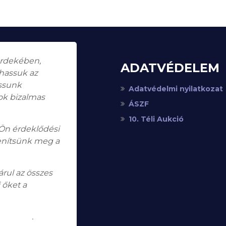
érdekében,
ADATVÉDELEM
thassuk az
assunk
Adatvédelmi nyilatkozat
ok bizalmas
ÁSZF
10. Téli Aukció
 Ön érdeklődési
enítsünk meg a
rul az összes
 őket a
koztatót
.