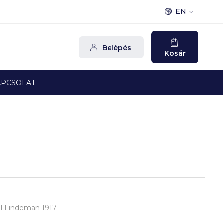
EN
Belépés
Kosár
APCSOLAT
Emil Lindeman 1917