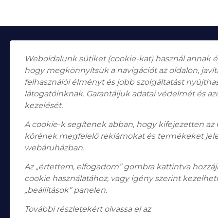
Weboldalunk sütiket (cookie-kat) használ annak 
hogy megkönnyítsük a navigációt az oldalon, javí
felhasználói élményt és jobb szolgáltatást nyújth
látogatóinknak. Garantáljuk adatai védelmét és az
Falk Miksa utca 24-26.
H-1055
kezelését.
Budapest
A cookie-k segítenek abban, hogy kifejezetten az
Nyitvatartás
Hétfő, Péntek: 10:00–18:00
körének megfelelő reklámokat és termékeket jel
Szombat: 10:00-13:00 Vasárnap: zárva
webáruházban.
Telefon: +36 1 787 2998
Email:
info@bodogaleria.hu
Az „értettem, elfogadom” gombra kattintva hozzájá
cookie használatához, vagy igény szerint kezelheti
„beállítások” panelen.
További részletekért olvassa el az
adatkezelési tájé