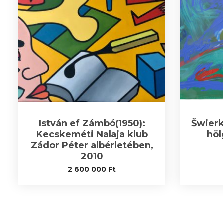
István ef Zámbó(1950):
Šwierk
Kecskeméti Nalaja klub
höl
Zádor Péter albérletében,
2010
2 600 000
Ft