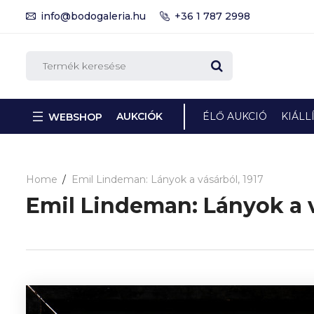
info@bodogaleria.hu
+36 1 787 2998
AUKCIÓK
ÉLŐ AUKCIÓ
KIÁLL
WEBSHOP
Home
Emil Lindeman: Lányok a vásárból, 1917
Emil Lindeman: Lányok a v