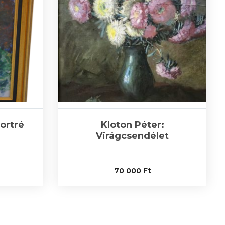
portré
Kloton Péter:
Virágcsendélet
70 000
Ft