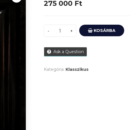
275 000
Ft
KOSÁRBA
Ask a Question
Kategória:
Klasszikus