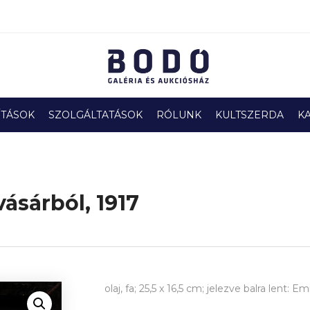
ÍTÁSOK
SZOLGÁLTATÁSOK
RÓLUNK
KULTSZERDA
K
ásárból, 1917
olaj, fa; 25,5 x 16,5 cm; jelezve balra lent: 