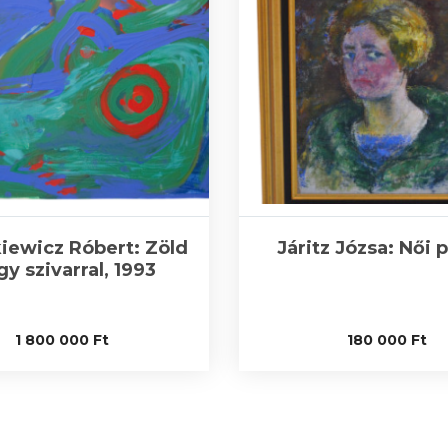
iewicz Róbert: Zöld
Járitz Józsa: Női 
gy szivarral, 1993
1 800 000
Ft
180 000
Ft