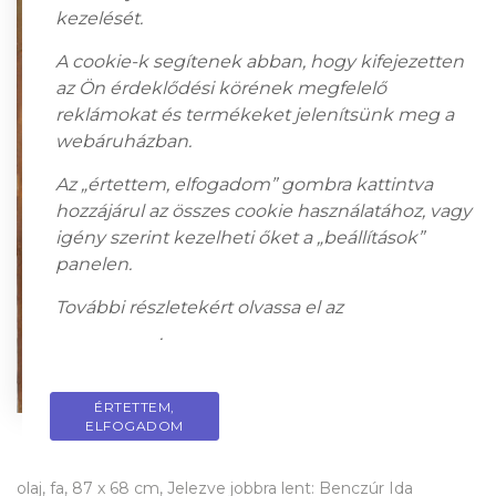
kezelését.
A cookie-k segítenek abban, hogy kifejezetten
az Ön érdeklődési körének megfelelő
reklámokat és termékeket jelenítsünk meg a
webáruházban.
Az „értettem, elfogadom” gombra kattintva
hozzájárul az összes cookie használatához, vagy
igény szerint kezelheti őket a „beállítások”
panelen.
További részletekért olvassa el az
adatkezelési
tájékoztatót
.
ÉRTETTEM,
PRIVACY POLICY
ELFOGADOM
olaj, fa, 87 x 68 cm, Jelezve jobbra lent: Benczúr Ida