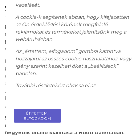
kezelését.
Sávolt Karolina:
Az univerzum csodái
– Egyensúlyban
A cookie-k segítenek abban, hogy kifejezetten
az Ön érdeklődési körének megfelelő
Kiállítás időtartama:
2025. április 3–29.
reklámokat és termékeket jelenítsünk meg a
Meghosszabbítva május 10-ig.
webáruházban.
Nyitva tartás:
hétköznaponként 10:00–18:00,
szombaton 10:00–13:00
Az „értettem, elfogadom” gombra kattintva
hozzájárul az összes cookie használatához, vagy
Korunk egyik legfiatalabb alkotóművésze, Sávolt
igény szerint kezelheti őket a „beállítások”
Karolina, egy különleges utazásra hív: a természet,
panelen.
az élet, és az egyensúly világába. A kiállítás vizuális
élményen keresztül kínál lehetőséget arra, hogy
További részletekért olvassa el az
adatkezelési
újra kapcsolatba kerüljünk azzal az univerzális
tájékoztatót
.
harmóniával, amely mindannyiunk létezésének
alapja.
ÉRTETTEM,
PRIVACY POLICY
Sávolt Karolina mindössze 14 éves, de
Az
ELFOGADOM
univerzum csodái – Egyensúlyban
már a
negyedik önálló kiállítása a Bodó Galériában.