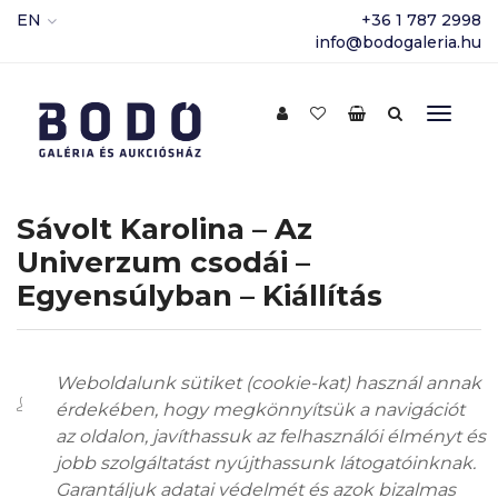
EN
+36 1 787 2998
info@bodogaleria.hu
Sávolt Karolina – Az
Univerzum csodái –
Egyensúlyban – Kiállítás
Weboldalunk sütiket (cookie-kat) használ annak
admin
2025
,
Kiállítások
2025.04.03.
érdekében, hogy megkönnyítsük a navigációt
az oldalon, javíthassuk az felhasználói élményt és
jobb szolgáltatást nyújthassunk látogatóinknak.
Garantáljuk adatai védelmét és azok bizalmas