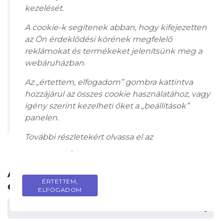
majd bejelentkezés
kezelését.
szükséges!
A cookie-k segítenek abban, hogy kifejezetten
az Ön érdeklődési körének megfelelő
reklámokat és termékeket jelenítsünk meg a
REGISZTRÁCIÓ
webáruházban.
Az „értettem, elfogadom” gombra kattintva
BELÉPÉS
hozzájárul az összes cookie használatához, vagy
igény szerint kezelheti őket a „beállítások”
panelen.
További részletekért olvassa el az
adatkezelési
tájékoztatót
.
LETÖLTHETŐ KATALÓGUS
Aukci
ÉRTETTEM,
PRIVACY POLICY
ós tételek
ELFOGADOM