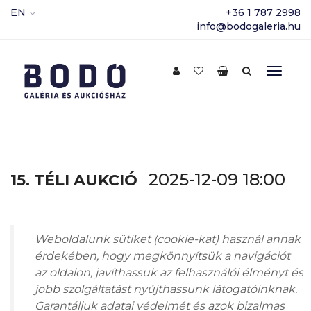
EN
+36 1 787 2998
info@bodogaleria.hu
2025-12-09 18:00
15. TÉLI AUKCIÓ
Weboldalunk sütiket (cookie-kat) használ annak
érdekében, hogy megkönnyítsük a navigációt
az oldalon, javíthassuk az felhasználói élményt és
Az aukción való
jobb szolgáltatást nyújthassunk látogatóinknak.
részvételhez regisztráció
Garantáljuk adatai védelmét és azok bizalmas