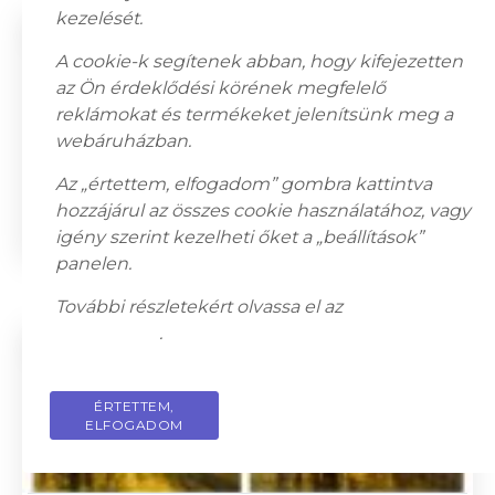
kezelését.
A cookie-k segítenek abban, hogy kifejezetten
az Ön érdeklődési körének megfelelő
reklámokat és termékeket jelenítsünk meg a
webáruházban.
Az „értettem, elfogadom” gombra kattintva
Écsy Ferenc József (1862-?): Szalonjelenet
hozzájárul az összes cookie használatához, vagy
3 500 000
Ft
igény szerint kezelheti őket a „beállítások”
panelen.
További részletekért olvassa el az
adatkezelési
tájékoztatót
.
ÉRTETTEM,
PRIVACY POLICY
ELFOGADOM