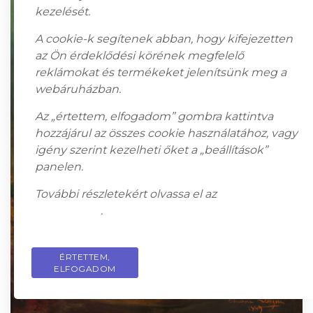
kezelését.
A cookie-k segítenek abban, hogy kifejezetten
az Ön érdeklődési körének megfelelő
reklámokat és termékeket jelenítsünk meg a
webáruházban.
Az „értettem, elfogadom” gombra kattintva
hozzájárul az összes cookie használatához, vagy
igény szerint kezelheti őket a „beállítások”
panelen.
További részletekért olvassa el az
adatkezelési
tájékoztatót
.
ÉRTETTEM,
PRIVACY POLICY
ELFOGADOM