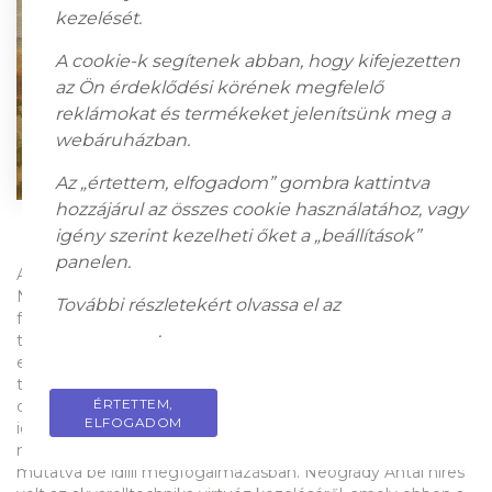
kezelését.
A cookie-k segítenek abban, hogy kifejezetten
az Ön érdeklődési körének megfelelő
reklámokat és termékeket jelenítsünk meg a
webáruházban.
Az „értettem, elfogadom” gombra kattintva
hozzájárul az összes cookie használatához, vagy
igény szerint kezelheti őket a „beállítások”
panelen.
Akvarell, papír
29 × 39 cm
Jelezve jobbra lent: Neogrády A
Neogrády Antal Kaszálók című akvarellje a 19–20. század
További részletekért olvassa el az
adatkezelési
fordulójának lírai hangvételű magyar tájábrázolásai közé
tájékoztatót
.
tartozik. Friss, áttetsző színvilággal és könnyed
ecsetkezeléssel idézi meg a nyári mezők világát, ahol a
tájban elhelyezkedő kaszáló alakok csendes harmóniában
ÉRTETTEM,
PRIVACY POLICY
dolgoznak. A festmény egyszerre dokumentálja és költőien
ELFOGADOM
idealizálja a paraszti munka pillanatát.
A kompozíció sajátos
nyugalmat áraszt, a természet és az ember együttélését
mutatva be idilli megfogalmazásban. Neogrády Antal híres