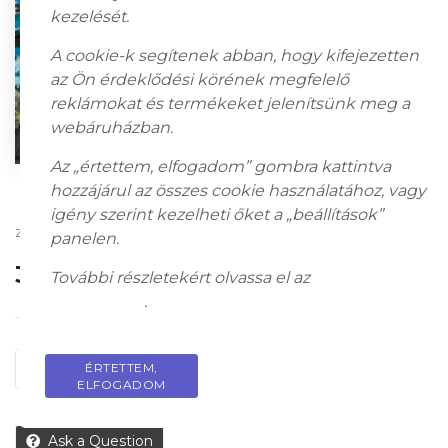
kezelését.
A cookie-k segítenek abban, hogy kifejezetten
az Ön érdeklődési körének megfelelő
reklámokat és termékeket jelenítsünk meg a
webáruházban.
Az „értettem, elfogadom” gombra kattintva
hozzájárul az összes cookie használatához, vagy
igény szerint kezelheti őket a „beállítások”
zománcfesték, papír papírlemezen, 70 x 100 cm
panelen.
300 000
Ft
További részletekért olvassa el az
adatkezelési
tájékoztatót
.
KOSÁRBA
ÉRTETTEM,
PRIVACY POLICY
ELFOGADOM
Ask a Question