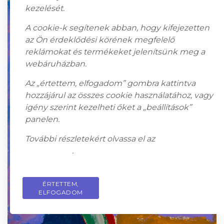
kezelését.
A cookie-k segítenek abban, hogy kifejezetten
az Ön érdeklődési körének megfelelő
reklámokat és termékeket jelenítsünk meg a
webáruházban.
Az „értettem, elfogadom” gombra kattintva
hozzájárul az összes cookie használatához, vagy
igény szerint kezelheti őket a „beállítások”
panelen.
További részletekért olvassa el az
adatkezelési
tájékoztatót
.
ÉRTETTEM,
PRIVACY POLICY
ELFOGADOM