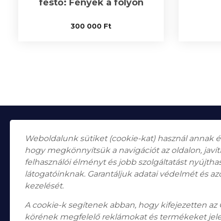
festő: Fények a folyón
300 000
Ft
Weboldalunk sütiket (cookie-kat) használ annak 
hogy megkönnyítsük a navigációt az oldalon, javí
felhasználói élményt és jobb szolgáltatást nyújth
látogatóinknak. Garantáljuk adatai védelmét és az
Falk Miksa utca 24-26.
H-1055
kezelését.
Budapest
A cookie-k segítenek abban, hogy kifejezetten az
Nyitvatartás
Hétfő, Péntek: 10:00–18:00
körének megfelelő reklámokat és termékeket jel
Szombat: 10:00-13:00 Vasárnap: zárva