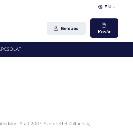
EN
Belépés
Kosár
APCSOLAT
toldalon: Start 2003, Szeretettel Zoltánnak,