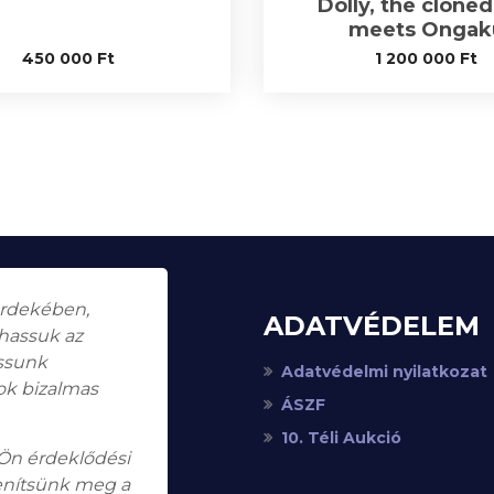
Dolly, the cloned
meets Ongak
450 000
Ft
1 200 000
Ft
érdekében,
ADATVÉDELEM
thassuk az
assunk
Adatvédelmi nyilatkozat
ok bizalmas
ÁSZF
10. Téli Aukció
 Ön érdeklődési
enítsünk meg a