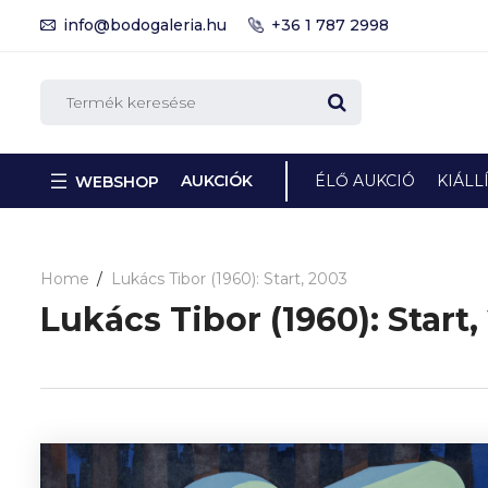
info@bodogaleria.hu
+36 1 787 2998
AUKCIÓK
ÉLŐ AUKCIÓ
KIÁLL
WEBSHOP
Home
Lukács Tibor (1960): Start, 2003
Lukács Tibor (1960): Start,