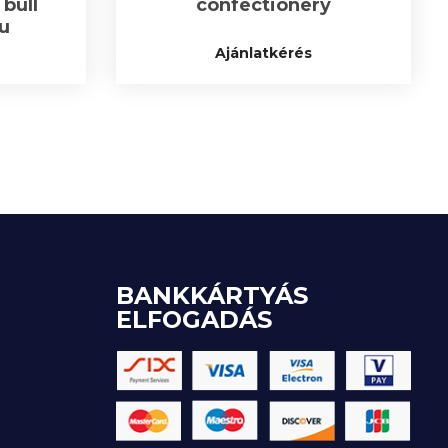
 bull
confectionery
u
Ajánlatkérés
BANKKÁRTYÁS
ELFOGADÁS