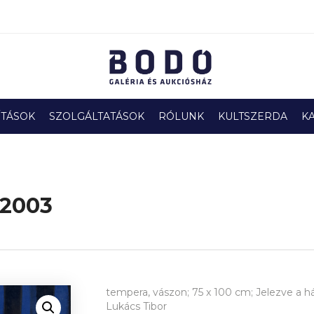
ÍTÁSOK
SZOLGÁLTATÁSOK
RÓLUNK
KULTSZERDA
K
 2003
tempera, vászon; 75 x 100 cm; Jelezve a há
Lukács Tibor