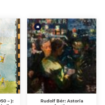
50 – ):
Rudolf Bér: Astoria