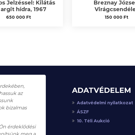
s Jelzéssel: Kilátás
Breznay Józse
argit hídra, 1967
Virágcsendél
650 000
Ft
150 000
Ft
érdekében,
ADATVÉDELEM
thassuk az
assunk
Adatvédelmi nyilatkozat
ok bizalmas
ÁSZF
10. Téli Aukció
 Ön érdeklődési
enítsünk meg a