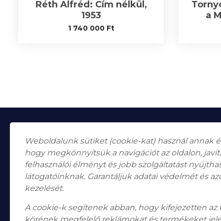
Réth Alfréd: Cím nélkül,
Tornyo
1953
a M
1 740 000
Ft
Weboldalunk sütiket (cookie-kat) használ annak 
hogy megkönnyítsük a navigációt az oldalon, javí
felhasználói élményt és jobb szolgáltatást nyújth
látogatóinknak. Garantáljuk adatai védelmét és az
Falk Miksa utca 24-26.
H-1055
kezelését.
Budapest
A cookie-k segítenek abban, hogy kifejezetten az
Nyitvatartás
Hétfő, Péntek: 10:00–18:00
körének megfelelő reklámokat és termékeket jel
Szombat: 10:00-13:00 Vasárnap: zárva