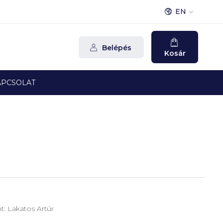
EN
Belépés
Kosár
APCSOLAT
nt: Lakatos Artúr