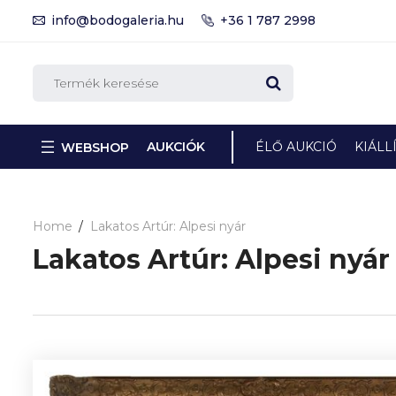
info@bodogaleria.hu
+36 1 787 2998
AUKCIÓK
ÉLŐ AUKCIÓ
KIÁLL
WEBSHOP
Home
Lakatos Artúr: Alpesi nyár
Lakatos Artúr: Alpesi nyár