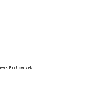
nyek
,
Festmények