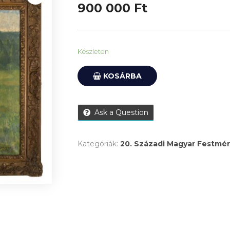
900 000
Ft
Készleten
KOSÁRBA
Ask a Question
Kategóriák:
20. Századi Magyar Festmé