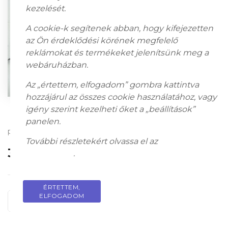
kezelését.
A cookie-k segítenek abban, hogy kifejezetten
az Ön érdeklődési körének megfelelő
reklámokat és termékeket jelenítsünk meg a
webáruházban.
Az „értettem, elfogadom” gombra kattintva
hozzájárul az összes cookie használatához, vagy
igény szerint kezelheti őket a „beállítások”
panelen.
pasztell, karton; 45,5 x 60,5 cm; Jelezve jobbra lent: Gráber M
További részletekért olvassa el az
adatkezelési
360 000
Ft
tájékoztatót
.
ÉRTETTEM,
PRIVACY POLICY
ELFOGADOM
KOSÁRBA