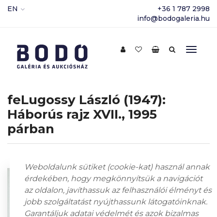
EN
+36 1 787 2998
info@bodogaleria.hu
feLugossy László (1947):
Háborús rajz XVII., 1995
párban
Weboldalunk sütiket (cookie-kat) használ annak
érdekében, hogy megkönnyítsük a navigációt
az oldalon, javíthassuk az felhasználói élményt és
jobb szolgáltatást nyújthassunk látogatóinknak.
Garantáljuk adatai védelmét és azok bizalmas