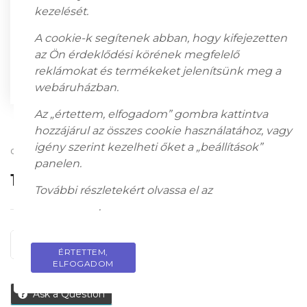
kezelését.
A cookie-k segítenek abban, hogy kifejezetten
az Ön érdeklődési körének megfelelő
reklámokat és termékeket jelenítsünk meg a
webáruházban.
Az „értettem, elfogadom” gombra kattintva
hozzájárul az összes cookie használatához, vagy
igény szerint kezelheti őket a „beállítások”
csont, fa talapzaton; 9 x 7 x 4 cm; jelzés nélkül
panelen.
130 000
Ft
További részletekért olvassa el az
adatkezelési
tájékoztatót
.
KOSÁRBA
ÉRTETTEM,
PRIVACY POLICY
ELFOGADOM
Ask a Question