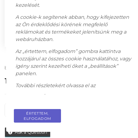
kezelését.
A cookie-k segítenek abban, hogy kifejezetten
az Ön érdeklődési körének megfelelő
reklámokat és termékeket jelenítsünk meg a
webáruházban.
Az „értettem, elfogadom” gombra kattintva
hozzájárul az összes cookie használatához, vagy
igény szerint kezelheti őket a „beállítások”
bronze; 23 x 9 x 4 cm; jelzés nélkül
panelen.
130 000
Ft
További részletekért olvassa el az
adatkezelési
tájékoztatót
.
KOSÁRBA
ÉRTETTEM,
PRIVACY POLICY
ELFOGADOM
Ask a Question