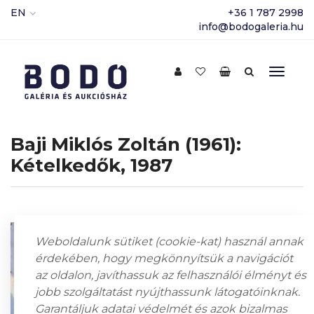
EN
+36 1 787 2998
info@bodogaleria.hu
Baji Miklós Zoltán (1961):
Kételkedők, 1987
Weboldalunk sütiket (cookie-kat) használ annak
érdekében, hogy megkönnyítsük a navigációt
az oldalon, javíthassuk az felhasználói élményt és
jobb szolgáltatást nyújthassunk látogatóinknak.
Garantáljuk adatai védelmét és azok bizalmas