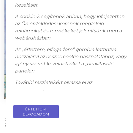
kezelését.
A cookie-k segítenek abban, hogy kifejezetten
az Ön érdeklődési körének megfelelő
reklámokat és termékeket jelenítsünk meg a
webáruházban.
Az „értettem, elfogadom” gombra kattintva
hozzájárul az összes cookie használatához, vagy
igény szerint kezelheti őket a „beállítások”
panelen.
További részletekért olvassa el az
adatkezelési
tájékoztatót
.
ÉRTETTEM,
PRIVACY POLICY
ELFOGADOM
olaj, farost; 120 x 108 cm; Jelezve balra lent: Baji Miklós
Zoltán