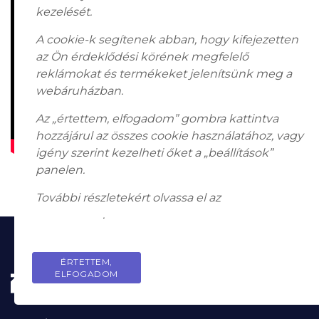
kezelését.
A cookie-k segítenek abban, hogy kifejezetten
az Ön érdeklődési körének megfelelő
reklámokat és termékeket jelenítsünk meg a
webáruházban.
Az „értettem, elfogadom” gombra kattintva
hozzájárul az összes cookie használatához, vagy
igény szerint kezelheti őket a „beállítások”
panelen.
További részletekért olvassa el az
adatkezelési
tájékoztatót
.
ÉRTETTEM,
PRIVACY POLICY
ELFOGADOM