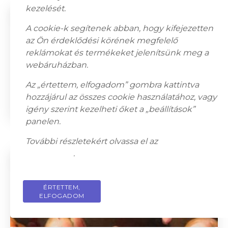
kezelését.
A cookie-k segítenek abban, hogy kifejezetten
az Ön érdeklődési körének megfelelő
reklámokat és termékeket jelenítsünk meg a
webáruházban.
Az „értettem, elfogadom” gombra kattintva
Kozma István (1937–2020), Csendélet
hozzájárul az összes cookie használatához, vagy
450 000
Ft
igény szerint kezelheti őket a „beállítások”
panelen.
További részletekért olvassa el az
adatkezelési
tájékoztatót
.
ÉRTETTEM,
PRIVACY POLICY
ELFOGADOM