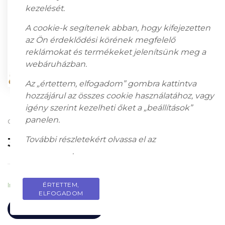
kezelését.
A cookie-k segítenek abban, hogy kifejezetten
az Ön érdeklődési körének megfelelő
reklámokat és termékeket jelenítsünk meg a
webáruházban.
Az „értettem, elfogadom” gombra kattintva
hozzájárul az összes cookie használatához, vagy
igény szerint kezelheti őket a „beállítások”
panelen.
oil on wood; 21 x 26,5 cm; Signedright above: Jos. Heimerl
További részletekért olvassa el az
adatkezelési
320 000
Ft
tájékoztatót
.
ÉRTETTEM,
PRIVACY POLICY
In stock
ELFOGADOM
ADD TO CART