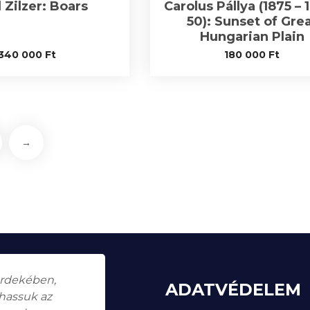
 Zilzer: Boars
Carolus Pállya (1875 – 
50): Sunset of Gre
Hungarian Plain
340 000
Ft
180 000
Ft
→
érdekében,
ADATVÉDELEM
thassuk az