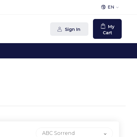
EN
My
Sign In
Cart