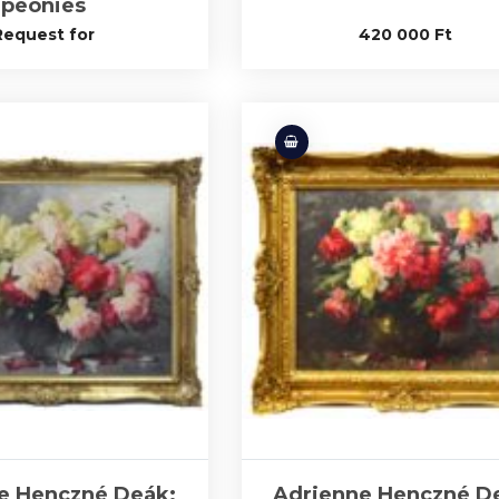
peonies
Request for
420 000
Ft
e Henczné Deák:
Adrienne Henczné D