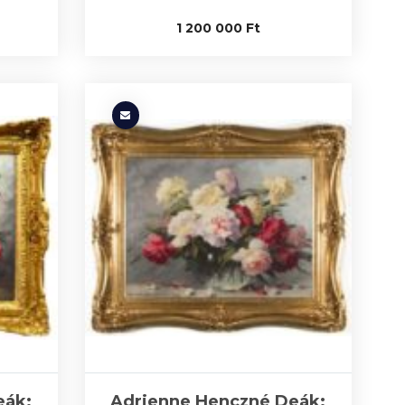
1 200 000
Ft
eák:
Adrienne Henczné Deák: