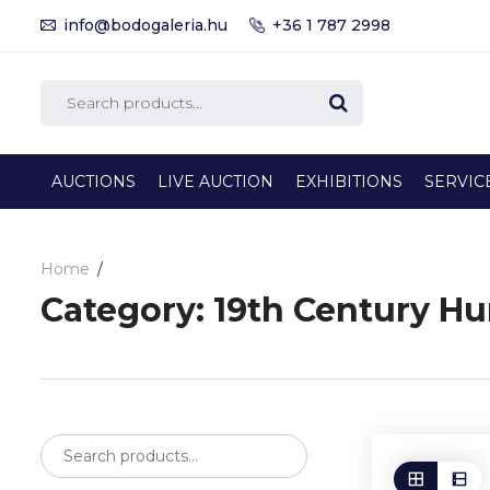
info@bodogaleria.hu
+36 1 787 2998
AUCTIONS
LIVE AUCTION
EXHIBITIONS
SERVIC
Home
Category:
19th Century Hu