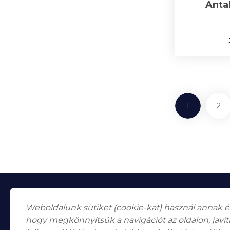
Antal
1
2
Weboldalunk sütiket (cookie-kat) használ annak 
hogy megkönnyítsük a navigációt az oldalon, javí