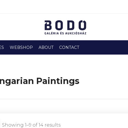
ES
WEBSHOP
ABOUT
CONTACT
ngarian Paintings
Showing 1–9 of 14 results