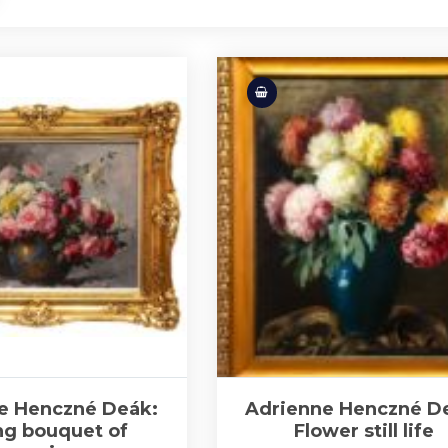
e Henczné Deák:
Adrienne Henczné D
ing bouquet of
Flower still life