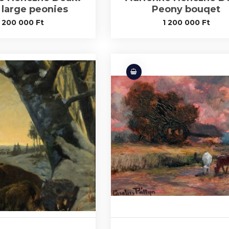
 large peonies
Peony bouqet
1 200 000
Ft
1 200 000
Ft