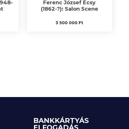
1948-
Ferenc József Écsy
at
(1862-?): Salon Scene
3 500 000
Ft
BANKKÁRTYÁS
ELFOGADÁS