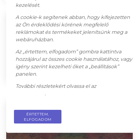
kezelését.
A cookie-k segítenek abban, hogy kifejezetten
az Ön érdeklődési körének megfelelő
reklámokat és termékeket jelenítsünk meg a
webáruházban.
Az „értettem, elfogadom” gombra kattintva
hozzájárul az összes cookie használatához, vagy
igény szerint kezelheti őket a „beállítások”
Béla Tilless (1932–2018): Still Life, 1964
panelen.
112 000
Ft
További részletekért olvassa el az
adatkezelési
tájékoztatót
.
ÉRTETTEM,
PRIVACY POLICY
ELFOGADOM