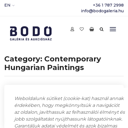
EN
+36 1 787 2998
info@bodogaleria.hu
Category:
Contemporary
Hungarian Paintings
Showing 19–27 of 89 results
Weboldalunk sütiket (cookie-kat) használ annak
érdekében, hogy megkönnyítsük a navigációt
az oldalon, javíthassuk az felhasználói élményt és
jobb szolgáltatást nyújthassunk látogatóinknak.
Garantáljuk adatai védelmét és azok bizalmas