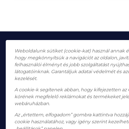
Weboldalunk sütiket (cookie-kat) használ annak 
hogy megkönnyítsük a navigációt az oldalon, javí
felhasználói élményt és jobb szolgáltatást nyújth
látogatóinknak. Garantáljuk adatai védelmét és az
Falk Miksa utca 24-26.
H-1055
kezelését.
Budapest
A cookie-k segítenek abban, hogy kifejezetten az
Nyitvatartás
Hétfő, Péntek: 10:00–18:00
körének megfelelő reklámokat és termékeket jel
Szombat: 10:00-13:00 Vasárnap: zárva
webáruházban.
Telefon: +36 1 787 2998
Email:
info@bodogaleria.hu
Az „értettem, elfogadom” gombra kattintva hozzájá
cookie használatához, vagy igény szerint kezelheti
„beállítások” panelen.