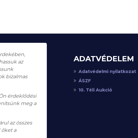
érdekében,
ADATVÉDELEM
thassuk az
assunk
Adatvédelmi nyilatkozat
ok bizalmas
ÁSZF
10. Téli Aukció
 Ön érdeklődési
enítsünk meg a
rul az összes
 őket a