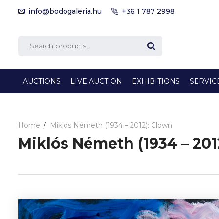
info@bodogaleria.hu
+36 1 787 2998
AUCTIONS
LIVE AUCTION
EXHIBITIONS
SERVIC
Home
Miklós Németh (1934 – 2012): Clown
Miklós Németh (1934 – 201