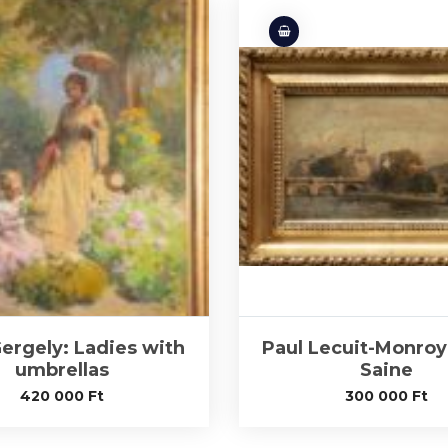
ergely: Ladies with
Paul Lecuit-Monroy:
umbrellas
Saine
420 000
Ft
300 000
Ft