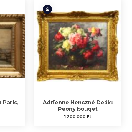
 Paris,
Adrienne Henczné Deák:
Peony bouqet
1 200 000
Ft