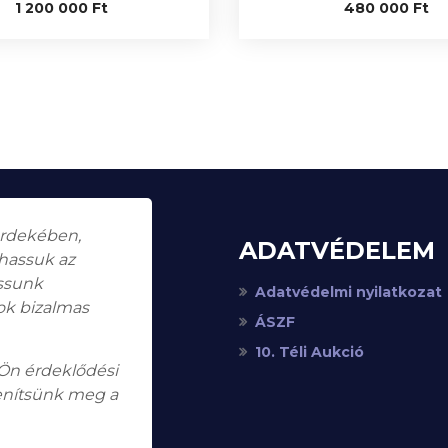
1 200 000
Ft
480 000
Ft
érdekében,
ADATVÉDELEM
thassuk az
assunk
Adatvédelmi nyilatkozat
ok bizalmas
ÁSZF
10. Téli Aukció
 Ön érdeklődési
enítsünk meg a