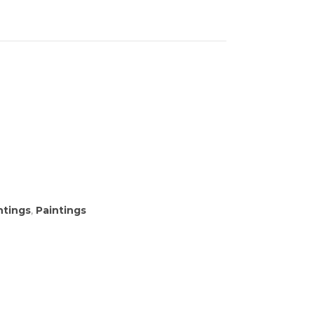
ntings
,
Paintings