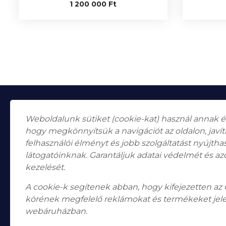
1 200 000
Ft
Weboldalunk sütiket (cookie-kat) használ annak 
hogy megkönnyítsük a navigációt az oldalon, javí
felhasználói élményt és jobb szolgáltatást nyújth
látogatóinknak. Garantáljuk adatai védelmét és az
Falk Miksa utca 24-26.
H-1055
kezelését.
Budapest
A cookie-k segítenek abban, hogy kifejezetten az
Nyitvatartás
Hétfő, Péntek: 10:00–18:00
körének megfelelő reklámokat és termékeket jel
Szombat: 10:00-13:00 Vasárnap: zárva
webáruházban.
Telefon: +36 1 787 2998
Email: