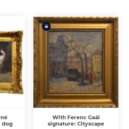
rné
With Ferenc Gaál
d dog
signature: Cityscape