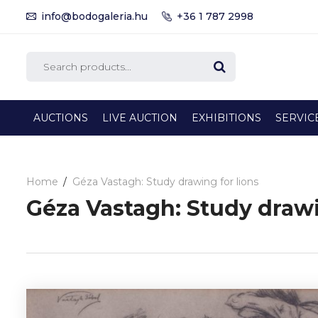
info@bodogaleria.hu
+36 1 787 2998
AUCTIONS
LIVE AUCTION
EXHIBITIONS
SERVIC
Home
Géza Vastagh: Study drawing for lions
Géza Vastagh: Study drawi