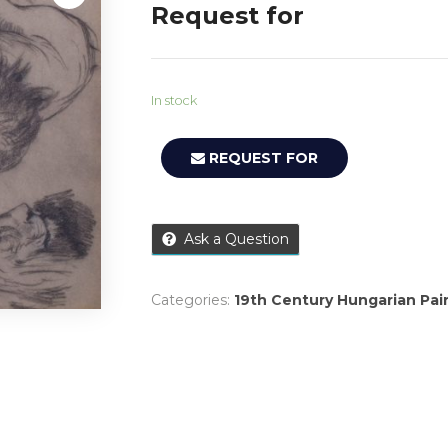
Request for
In stock
REQUEST FOR
Ask a Question
Categories:
19th Century Hungarian Pai