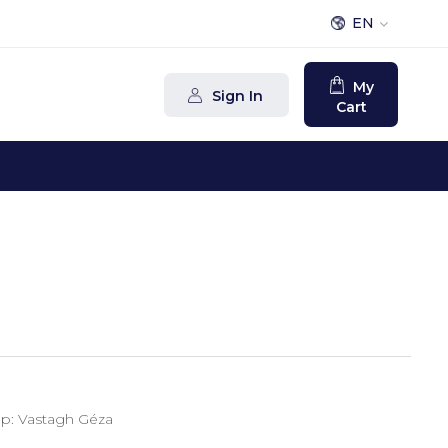
EN
My
Sign In
Cart
 up: Vastagh Géza