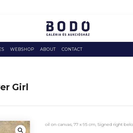
ES
WEBSHOP
ABOUT
CONTACT
r Girl
oil on canvas, 77 x 95 cm, Signed right be