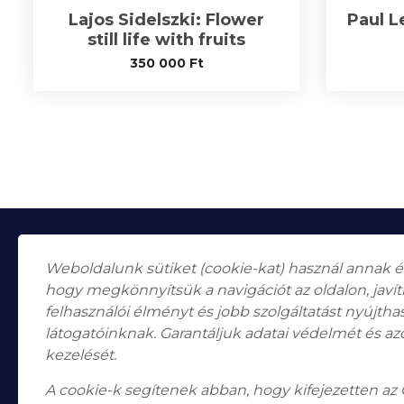
Lajos Sidelszki: Flower
Paul L
still life with fruits
350 000
Ft
Weboldalunk sütiket (cookie-kat) használ annak 
hogy megkönnyítsük a navigációt az oldalon, javí
felhasználói élményt és jobb szolgáltatást nyújth
látogatóinknak. Garantáljuk adatai védelmét és az
Falk Miksa utca 24-26.
H-1055
kezelését.
Budapest
A cookie-k segítenek abban, hogy kifejezetten az
Nyitvatartás
Hétfő, Péntek: 10:00–18:00