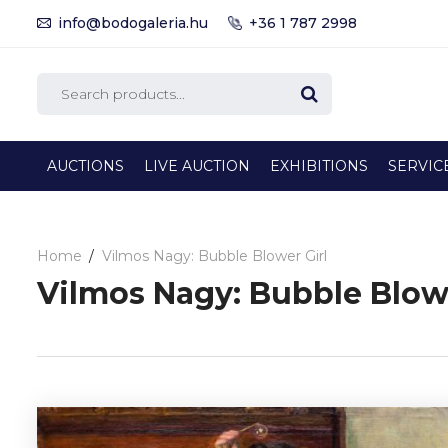
info@bodogaleria.hu
+36 1 787 2998
AUCTIONS
LIVE AUCTION
EXHIBITIONS
SERVIC
Home
Vilmos Nagy: Bubble Blower Girl
Vilmos Nagy: Bubble Blowe