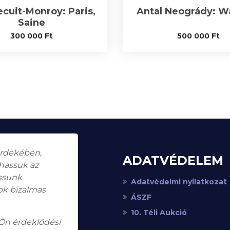
ecuit-Monroy: Paris,
Antal Neogrády: W
Saine
300 000
Ft
500 000
Ft
érdekében,
ADATVÉDELEM
thassuk az
assunk
Adatvédelmi nyilatkozat
ok bizalmas
ÁSZF
10. Téli Aukció
 Ön érdeklődési