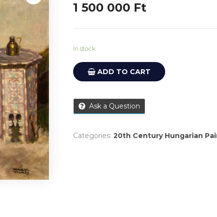
1 500 000
Ft
In stock
ADD TO CART
Ask a Question
Categories:
20th Century Hungarian Pai