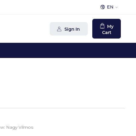
EN
My
Sign In
Cart
low: Nagy Vilmos