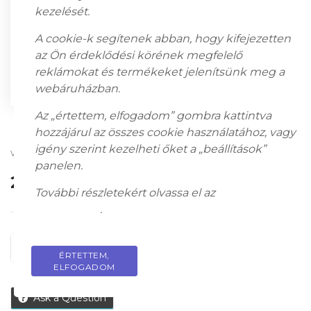
kezelését.
A cookie-k segítenek abban, hogy kifejezetten
az Ön érdeklődési körének megfelelő
reklámokat és termékeket jelenítsünk meg a
webáruházban.
Az „értettem, elfogadom” gombra kattintva
hozzájárul az összes cookie használatához, vagy
igény szerint kezelheti őket a „beállítások”
viennese bronze; 7 x 10 cm; unmarked
panelen.
200 000
Ft
További részletekért olvassa el az
adatkezelési
tájékoztatót
.
ADD TO CART
ÉRTETTEM,
PRIVACY POLICY
ELFOGADOM
Ask a Question