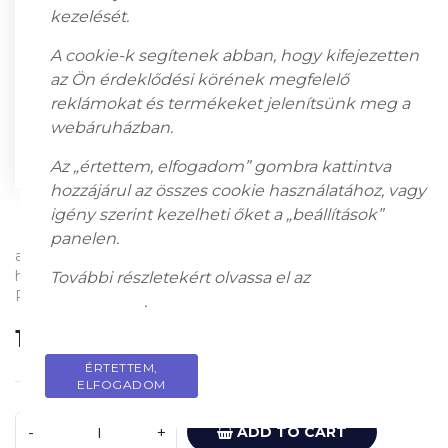
kezelését.
A cookie-k segítenek abban, hogy kifejezetten
az Ön érdeklődési körének megfelelő
reklámokat és termékeket jelenítsünk meg a
webáruházban.
Az „értettem, elfogadom” gombra kattintva
hozzájárul az összes cookie használatához, vagy
igény szerint kezelheti őket a „beállítások”
panelen.
acrylic on canvas; 70 x 90 cm; Signed on the reverse: Zöld
hölgy, Stuttgard, 1993 VIII.3., Acryl 70 x 90 cm Šwierkiewicz
További részletekért olvassa el az
adatkezelési
Róbert
tájékoztatót
.
1 800 000
Ft
ÉRTETTEM,
PRIVACY POLICY
ELFOGADOM
ADD TO CART