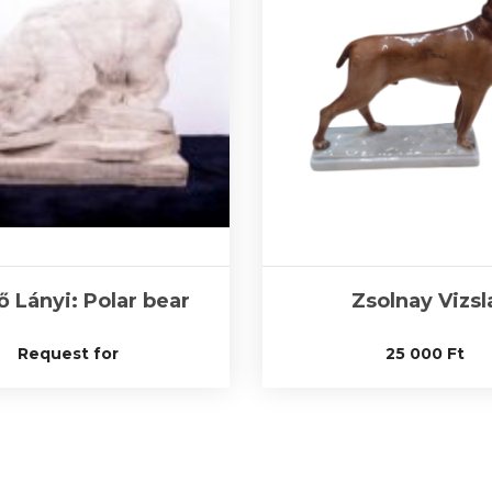
 Lányi: Polar bear
Zsolnay Vizsl
Request for
25 000
Ft