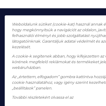
Weboldalunk sütiket (cookie-kat) használ annak 
hogy megkönnyítsük a navigációt az oldalon, javí
felhasználói élményt és jobb szolgáltatást nyújth
látogatóinknak. Garantáljuk adatai védelmét és az
Falk Miksa utca 24-26.
H-1055
kezelését.
Budapest
A cookie-k segítenek abban, hogy kifejezetten az
Nyitvatartás
Hétfő, Péntek: 10:00–18:00
körének megfelelő reklámokat és termékeket jel
Szombat: 10:00-13:00 Vasárnap: zárva
webáruházban.
Telefon: +36 1 787 2998
Email:
info@bodogaleria.hu
Az „értettem, elfogadom” gombra kattintva hozzájá
cookie használatához, vagy igény szerint kezelheti
„beállítások” panelen.
További részletekért olvassa el az
adatkezelési tájé