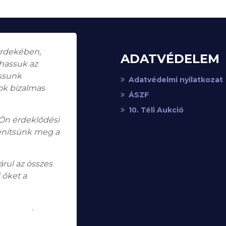
érdekében,
ADATVÉDELEM
thassuk az
assunk
Adatvédelmi nyilatkozat
ok bizalmas
ÁSZF
10. Téli Aukció
 Ön érdeklődési
enítsünk meg a
rul az összes
 őket a
koztatót
.