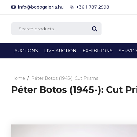
info@bodogaleria.hu
+36 1 787 2998
AUCTIONS
LIVE AUCTION
EXHIBITIONS
SERVIC
Home
Péter Botos (1945-): Cut Prisms
Péter Botos (1945-): Cut P