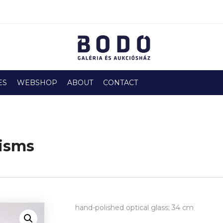
ES
WEBSHOP
ABOUT
CONTACT
risms
hand-polished optical glass; 34 cm