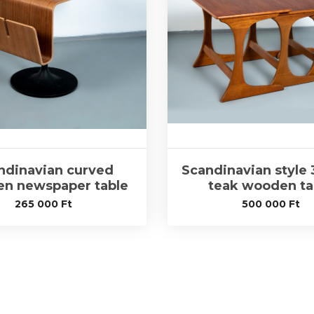
ndinavian curved
Scandinavian style 
n newspaper table
teak wooden ta
265 000
Ft
500 000
Ft