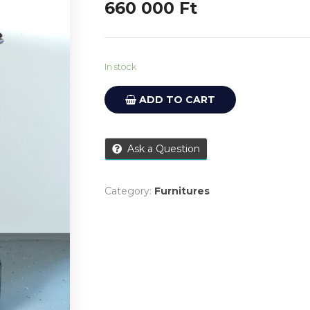
660 000
Ft
In stock
ADD TO CART
Ask a Question
Category:
Furnitures