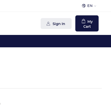
EN
My
Sign In
Cart
m