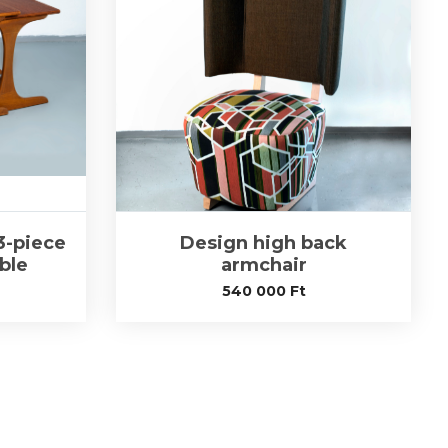
3-piece
Design high back
ble
armchair
540 000
Ft