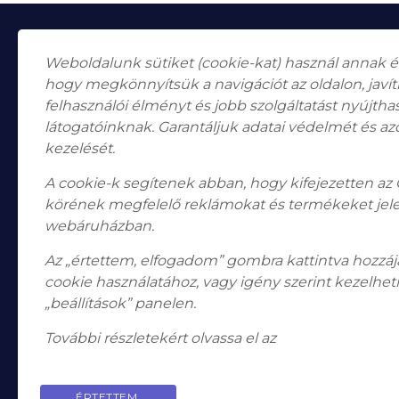
Weboldalunk sütiket (cookie-kat) használ annak 
hogy megkönnyítsük a navigációt az oldalon, javí
felhasználói élményt és jobb szolgáltatást nyújth
látogatóinknak. Garantáljuk adatai védelmét és az
Falk Miksa utca 24-26.
H-1055
kezelését.
Budapest
A cookie-k segítenek abban, hogy kifejezetten az
Nyitvatartás
Hétfő, Péntek: 10:00–18:00
körének megfelelő reklámokat és termékeket jel
Szombat: 10:00-13:00 Vasárnap: zárva
webáruházban.
Telefon: +36 1 787 2998
Email:
info@bodogaleria.hu
Az „értettem, elfogadom” gombra kattintva hozzájá
cookie használatához, vagy igény szerint kezelheti
„beállítások” panelen.
További részletekért olvassa el az
adatkezelési tájé
ÉRTETTEM,
P