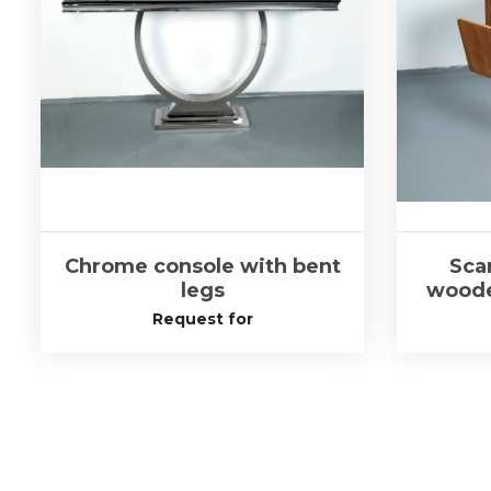
Chrome console with bent
Sca
legs
woode
Request for