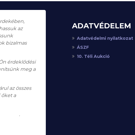
érdekében,
ADATVÉDELEM
thassuk az
assunk
Adatvédelmi nyilatkozat
ok bizalmas
ÁSZF
10. Téli Aukció
 Ön érdeklődési
enítsünk meg a
rul az összes
 őket a
koztatót
.
RIVACY POLICY