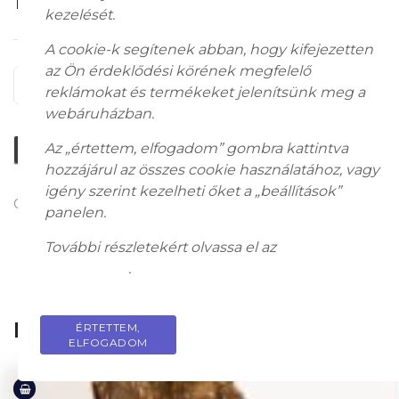
168 000
Ft
kezelését.
A cookie-k segítenek abban, hogy kifejezetten
az Ön érdeklődési körének megfelelő
ADD TO CART
reklámokat és termékeket jelenítsünk meg a
webáruházban.
Az „értettem, elfogadom” gombra kattintva
Ask a Question
hozzájárul az összes cookie használatához, vagy
igény szerint kezelheti őket a „beállítások”
Category:
Works of art
panelen.
További részletekért olvassa el az
adatkezelési
tájékoztatót
.
Related Products
ÉRTETTEM,
PRIVACY POLICY
ELFOGADOM