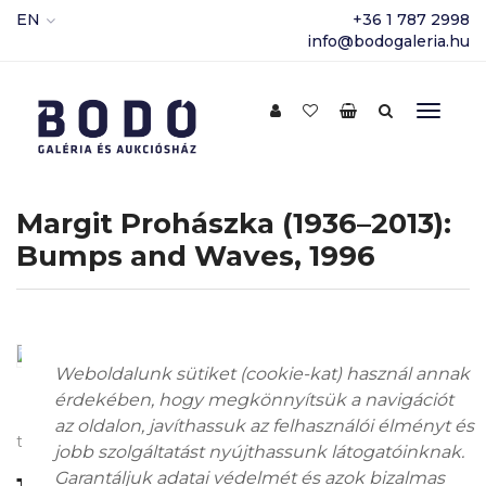
EN
+36 1 787 2998
info@bodogaleria.hu
Margit Prohászka (1936–2013):
Bumps and Waves, 1996
Weboldalunk sütiket (cookie-kat) használ annak
érdekében, hogy megkönnyítsük a navigációt
az oldalon, javíthassuk az felhasználói élményt és
tapestry pair; 20 x 20 cm; Jelzés nélkül
jobb szolgáltatást nyújthassunk látogatóinknak.
Garantáljuk adatai védelmét és azok bizalmas