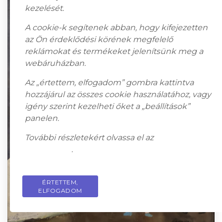
kezelését.
A cookie-k segítenek abban, hogy kifejezetten
az Ön érdeklődési körének megfelelő
reklámokat és termékeket jelenítsünk meg a
webáruházban.
Az „értettem, elfogadom” gombra kattintva
hozzájárul az összes cookie használatához, vagy
igény szerint kezelheti őket a „beállítások”
panelen.
További részletekért olvassa el az
adatkezelési
tájékoztatót
.
ÉRTETTEM,
PRIVACY POLICY
ELFOGADOM