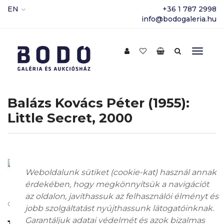
EN
+36 1 787 2998
info@bodogaleria.hu
Balázs Kovács Péter (1955):
Little Secret, 2000
Weboldalunk sütiket (cookie-kat) használ annak
érdekében, hogy megkönnyítsük a navigációt
az oldalon, javíthassuk az felhasználói élményt és
oil on canvas; 30 x 45 cm; Signed lower right: KPB
jobb szolgáltatást nyújthassunk látogatóinknak.
Garantáljuk adatai védelmét és azok bizalmas