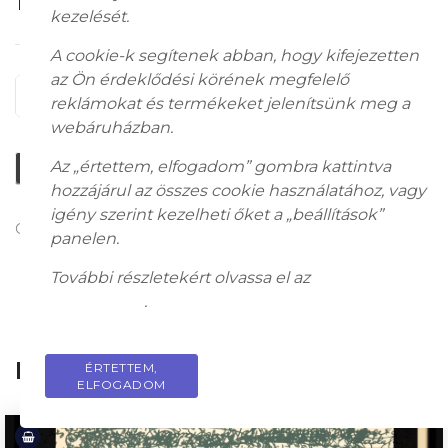
112 000
Ft
kezelését.
A cookie-k segítenek abban, hogy kifejezetten
az Ön érdeklődési körének megfelelő
ADD TO CART
reklámokat és termékeket jelenítsünk meg a
webáruházban.
Az „értettem, elfogadom” gombra kattintva
Ask a Question
hozzájárul az összes cookie használatához, vagy
igény szerint kezelheti őket a „beállítások”
Category:
Contemporary Hungarian Paintings
panelen.
További részletekért olvassa el az
adatkezelési
tájékoztatót
.
Related Products
ÉRTETTEM,
PRIVACY POLICY
ELFOGADOM