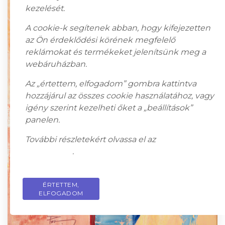
kezelését.
A cookie-k segítenek abban, hogy kifejezetten
az Ön érdeklődési körének megfelelő
reklámokat és termékeket jelenítsünk meg a
webáruházban.
Az „értettem, elfogadom” gombra kattintva
hozzájárul az összes cookie használatához, vagy
igény szerint kezelheti őket a „beállítások”
panelen.
További részletekért olvassa el az
adatkezelési
tájékoztatót
.
ÉRTETTEM,
PRIVACY POLICY
ELFOGADOM