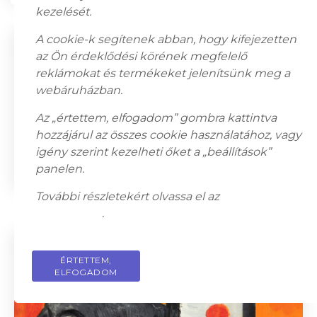
kezelését.
A cookie-k segítenek abban, hogy kifejezetten
az Ön érdeklődési körének megfelelő
reklámokat és termékeket jelenítsünk meg a
webáruházban.
Az „értettem, elfogadom” gombra kattintva
hozzájárul az összes cookie használatához, vagy
igény szerint kezelheti őket a „beállítások”
László Balogh (Szentendre, 1930 – ): Form, 1995
panelen.
320 000
Ft
További részletekért olvassa el az
adatkezelési
tájékoztatót
.
ÉRTETTEM,
PRIVACY POLICY
ELFOGADOM