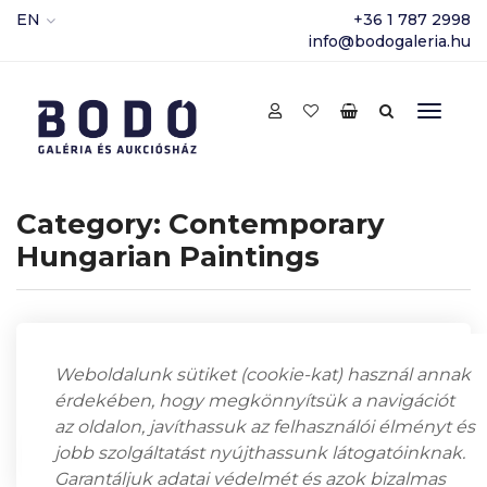
EN
+36 1 787 2998
info@bodogaleria.hu
Category:
Contemporary
Hungarian Paintings
Showing 55–63 of 89 results
Weboldalunk sütiket (cookie-kat) használ annak
érdekében, hogy megkönnyítsük a navigációt
az oldalon, javíthassuk az felhasználói élményt és
jobb szolgáltatást nyújthassunk látogatóinknak.
Garantáljuk adatai védelmét és azok bizalmas